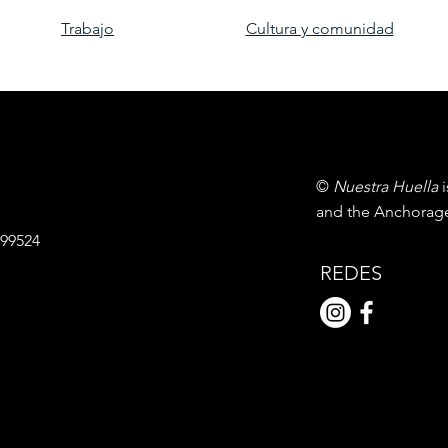
Trabajo
Cultura y comunidad
©
Nuestra Huella
i
and the Anchora
99524
REDES