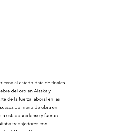
LÍNEA DE TIEMPO
CRÉDITOS
ricana al estado data de finales
iebre del oro en Alaska y
e de la fuerza laboral en las
 escasez de mano de obra en
nía estadounidense y fueron
sitaba trabajadores con