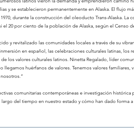
Numerosos latinos vieron la demanda y emprendieron camino ha
ilias y se establecieron permanentemente en Alaska. El flujo má
e 1970, durante la construcción del oleoducto Trans-Alaska. L
si el 20 por ciento de la población de Alaska, según el Censo d
cido y revitalizado las comunidades locales a través de su vibran
nmersión en español, las celebraciones culturales latinas, los 
 de los valores culturales latinos. Ninetta Regalado, líder comu
No llegamos huérfanos de valores. Tenemos valores familiares, 
 nosotros.”
ctivas comunitarias contemporáneas e investigación histórica 
lo largo del tiempo en nuestro estado y cómo han dado forma 