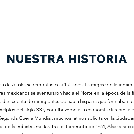
HOME
NUESTRA HISTORIA
NUESTRAS RAÍCES
NUESTRA HISTORIA
na de Alaska se remontan casi 150 años. La migración latinoame
es mexicanos se aventuraron hacia el Norte en la época de la f
os dan cuenta de inmigrantes de habla hispana que formaban part
cipios del siglo XX y contribuyeron a la economía durante la
Segunda Guerra Mundial, muchos latinos solicitaron la ciudada
de la industria militar. Tras el terremoto de 1964, Alaska nece