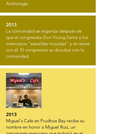
Anchorage.
2013
La comunidad se organiza después de
que el congresista Don Young llama a los
mexicanos "espaldas mojadas" y se reúne
con él. El congresista se disculpa con la
comunidad.
2013
Miguel's Cafe en Prudhoe Bay recibe su
nombre en honor a Miguel Ruiz, un
inmigrante mexicano que trabajó en el